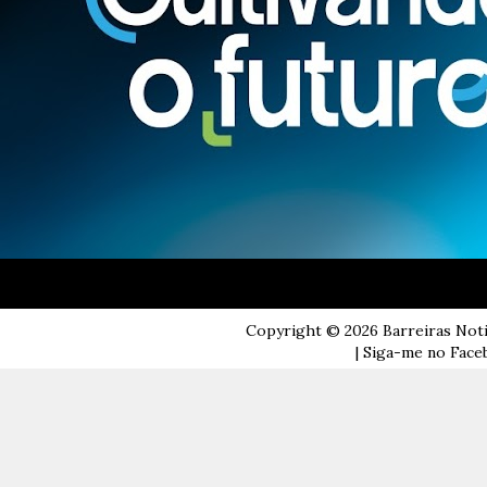
Copyright ©
2026
Barreiras Not
| Siga-me no Faceb