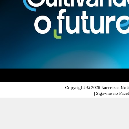
Copyright ©
2026
Barreiras Not
| Siga-me no Faceb