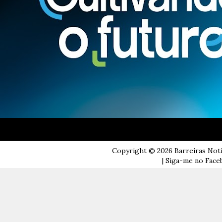
Copyright ©
2026
Barreiras Not
| Siga-me no Faceb