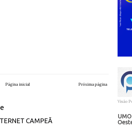
Página inicial
Próxima página
Visão Po
ue
UMOB
INTERNET CAMPEÃ
Oeste