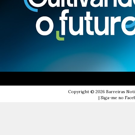
Copyright ©
2026
Barreiras Not
| Siga-me no Faceb