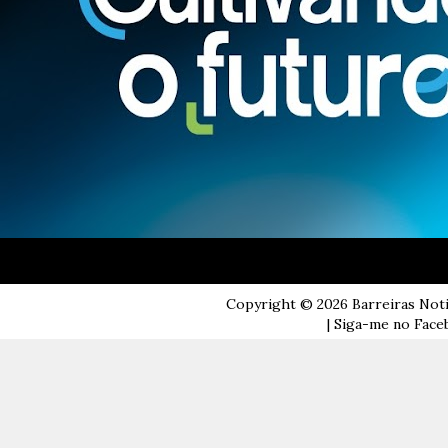
Copyright ©
2026
Barreiras Not
| Siga-me no Faceb