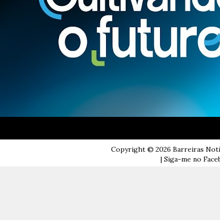
Copyright ©
2026
Barreiras Not
| Siga-me no Faceb