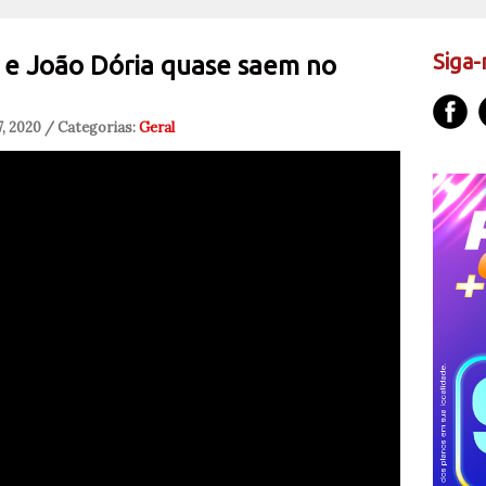
Siga-
o e João Dória quase saem no
, 2020 / Categorias:
Geral