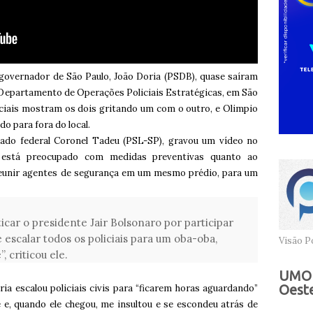
governador de São Paulo, João Doria (PSDB), quase saíram
o Departamento de Operações Policiais Estratégicas, em São
ociais mostram os dois gritando um com o outro, e Olimpio
o para fora do local.
do federal Coronel Tadeu (PSL-SP), gravou um vídeo no
está preocupado com medidas preventivas quanto ao
reunir agentes de segurança em um mesmo prédio, para um
icar o presidente Jair Bolsonaro por participar
 escalar todos os policiais para um oba-oba,
Visão Po
, criticou ele.
UMOB
Oeste
ia escalou policiais civis para “ficarem horas aguardando”
 e, quando ele chegou, me insultou e se escondeu atrás de