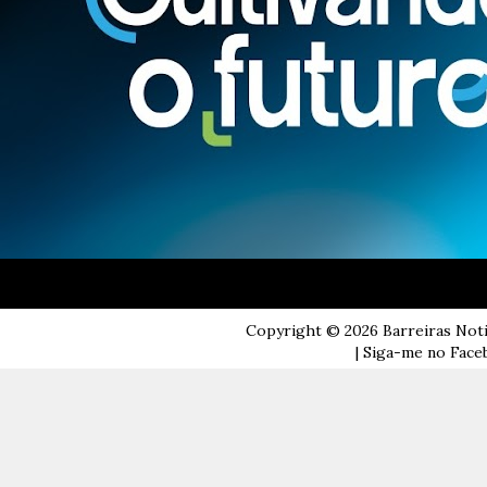
Copyright ©
2026
Barreiras Not
| Siga-me no Faceb