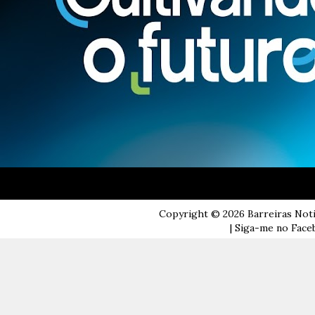
Copyright ©
2026
Barreiras Not
| Siga-me no Faceb