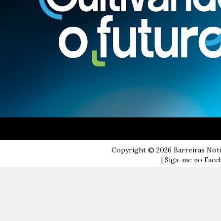
Copyright ©
2026
Barreiras Not
| Siga-me no Faceb