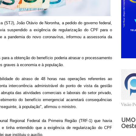
ça (STJ), João Otávio de Noronha, a pedido do governo federal,
avia suspendido a exigência de regularização do CPF para o
te a pandemia do novo coronavírus, informou a assessoria da
os para a obtenção do benefício poderia atrasar o processamento
zos graves à economia e à população.
bilidade do atraso de 48 horas nas operações referentes ao
nta intercorrência administrável do ponto de vista da gestão
abrupta das atividades comerciais e laborais do setor privado,
ecebimento do benefício emergencial acarretará consequências
Visão Po
seguinte, à população", afirmou o ministro.
UMOB
unal Regional Federal da Primeira Região (TRF-1) que havia
Oeste
 e tinha entendido que a exigência de regularização do CPF
i que instituiu o auxílio.