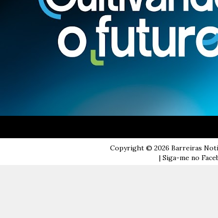
Copyright ©
2026
Barreiras Not
| Siga-me no Faceb