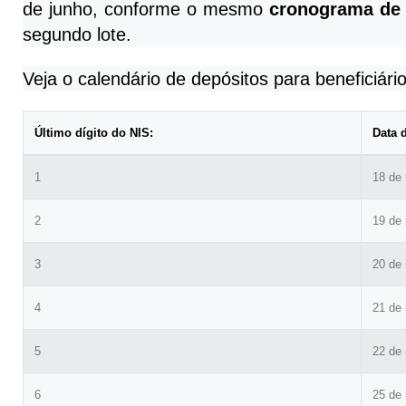
de junho, conforme o mesmo
cronograma de
segundo lote.
Veja o calendário de depósitos para beneficiári
Último dígito do NIS:
Data d
1
18 de
2
19 de
3
20 de
4
21 de
5
22 de
6
25 de