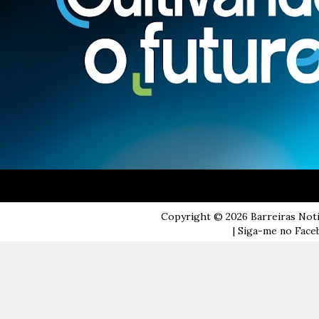
Copyright ©
2026
Barreiras Not
| Siga-me no Faceb