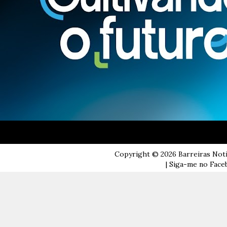
Copyright ©
2026
Barreiras Not
| Siga-me no Faceb