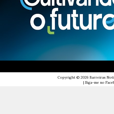
Copyright ©
2026
Barreiras Not
| Siga-me no Faceb