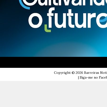
Copyright ©
2026
Barreiras Not
| Siga-me no Faceb