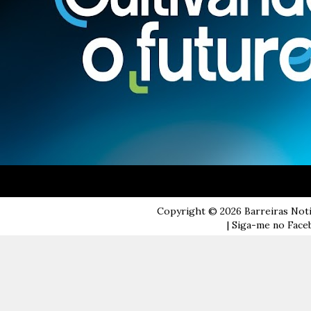
Copyright ©
2026
Barreiras Not
| Siga-me no Faceb