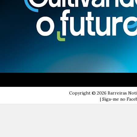
Copyright ©
2026
Barreiras Not
| Siga-me no Faceb