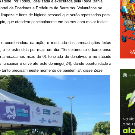
 Rede Por Todos, idealizada e executada pela Rede Bahia
ral de Doadores e Prefeitura de Barreiras. Voluntários se
 limpeza e itens de higiene pessoal que serão repassados para
cípio, que atendem principalmente em bairros com maior índice
e coordenadora da ação, o resultado das arrecadações feitas
, e foi estendida por mais um dia. “Sinceramente o barreirense
ta arrecadamos mais de 01 tonelada de donativos e no sábado
funcionar o drive até este domingo( 24), dando oportunidade a
ue tanto precisam neste momento de pandemia”, disse Zezé.