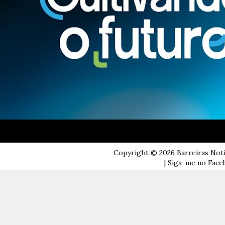
Copyright ©
2026
Barreiras Not
| Siga-me no Faceb