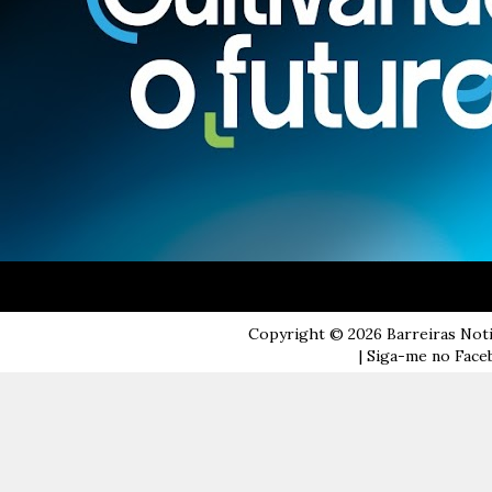
Copyright ©
2026
Barreiras Not
| Siga-me no Faceb