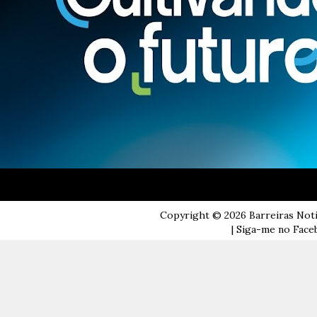
Copyright ©
2026
Barreiras Not
| Siga-me no Faceb