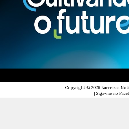
Copyright ©
2026
Barreiras Not
| Siga-me no Faceb