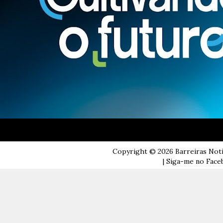
Copyright ©
2026
Barreiras Not
| Siga-me no Faceb