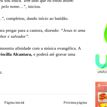
u sou louca. Tem dias que eu estou assim:
a pelo nome…”,
iniciou.
…”,
completou, dando início ao batidão.
ra pregar para a cantora, dizendo:
“Jesus te ama
nhor e salvador”.
emonstra afinidade com a música evangélica. A
riscilla Alcantara,
e poderá até gravar uma
a
.
Página inicial
Próxima página