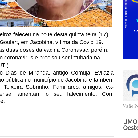
iroz faleceu na noite desta quinta-feira (17),
 Goulart, em Jacobina, vítima da Covid-19.
 as duas doses da vacina Coronavac, porém,
 coronavírus e precisou ser intubada na
UTI).
to Dias de Miranda, antigo Comuja, Evilazia
ão pública no município de Jacobina e também
 Teixeira Sobrinho. Familiares, amigos, ex-
nense lamentam o seu falecimento.
Com
e.
Visão Po
UMOB
Oeste