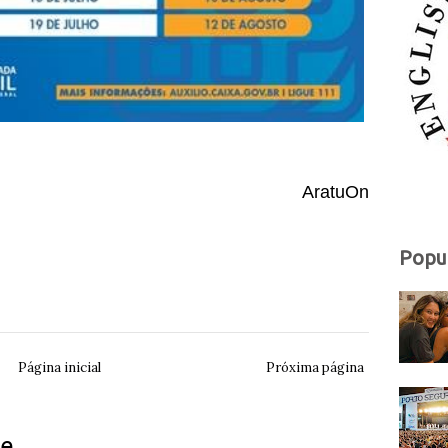
AratuOn
Popu
Página inicial
Próxima página
ue