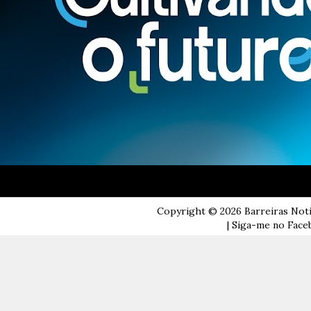
Copyright ©
2026
Barreiras Not
| Siga-me no Faceb