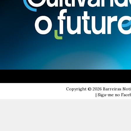
Copyright ©
2026
Barreiras Not
| Siga-me no Faceb