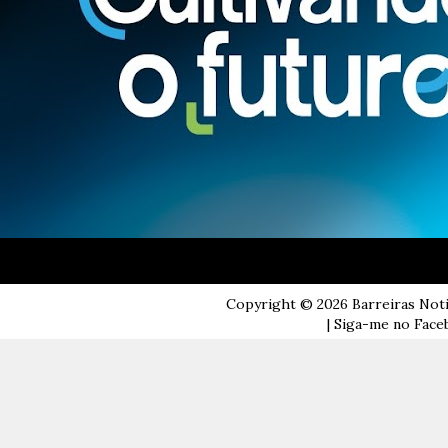
Copyright ©
2026
Barreiras Not
| Siga-me no Faceb