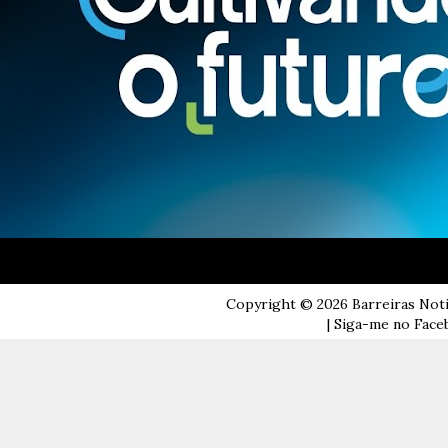
Copyright ©
2026
Barreiras Not
| Siga-me no Faceb