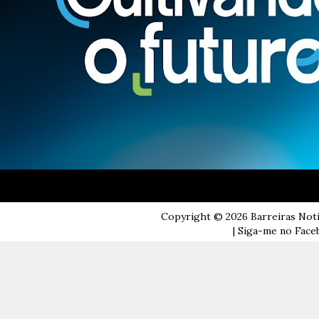
Copyright ©
2026
Barreiras Not
| Siga-me no Faceb