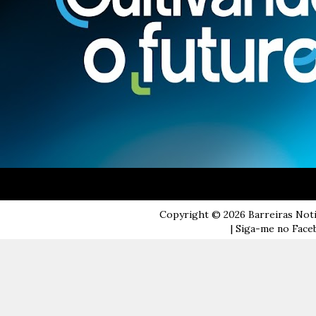
Copyright ©
2026
Barreiras Not
| Siga-me no Faceb