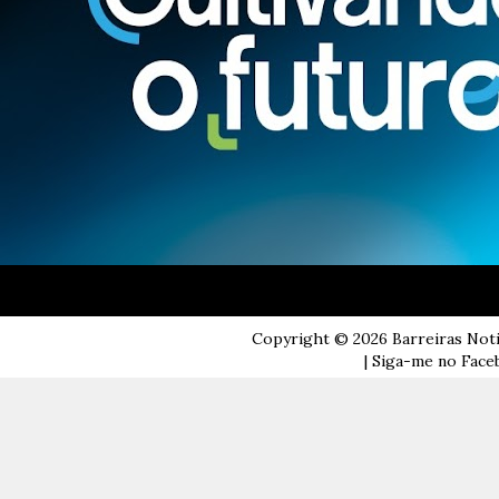
Copyright ©
2026
Barreiras Not
| Siga-me no Faceb