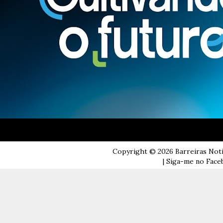
Copyright ©
2026
Barreiras Not
| Siga-me no Faceb