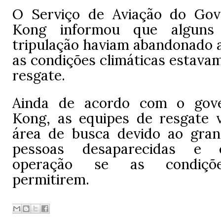
O Serviço de Aviação do Go
Kong informou que algun
tripulação haviam abandonado 
as condições climáticas estavam
resgate.
Ainda de acordo com o gov
Thank you for watching
Kong, as equipes de resgate 
área de busca devido ao gra
pessoas desaparecidas e 
operação se as condiçõe
permitirem.