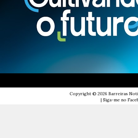
Copyright ©
2026
Barreiras Not
| Siga-me no Faceb