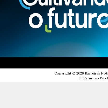
Copyright ©
2026
Barreiras Not
| Siga-me no Faceb