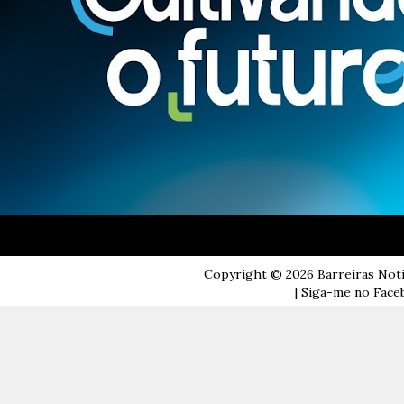
Copyright ©
2026
Barreiras Not
| Siga-me no Faceb