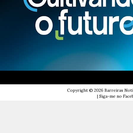
Copyright ©
2026
Barreiras Not
| Siga-me no Faceb