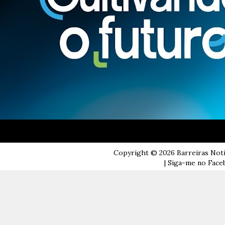
Copyright ©
2026
Barreiras Not
| Siga-me no Faceb