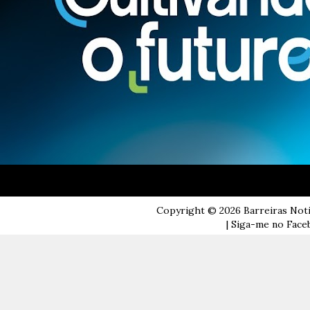
Copyright ©
2026
Barreiras Not
| Siga-me no Faceb