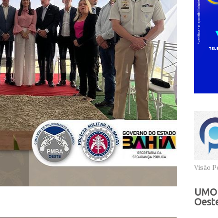
Visão Po
UMOB
Oeste