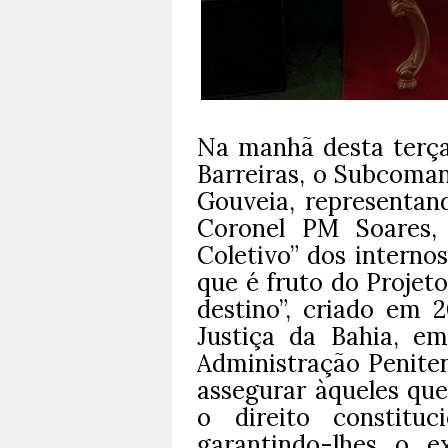
Na manhã desta terça-
Barreiras, o Subcoma
Gouveia, representa
Coronel PM Soares, 
Coletivo” dos interno
que é fruto do Projet
destino”, criado em 
Justiça da Bahia, e
Administração Peniten
assegurar àqueles que
o direito constituc
garantindo-lhes o e