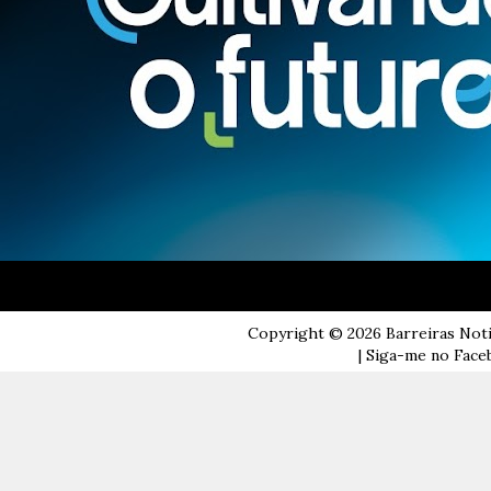
Copyright ©
2026
Barreiras Not
| Siga-me no Faceb