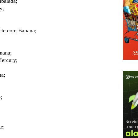
mbalada;
y;
lete com Banana;
nana;
Mercury;
ha;
;
;
ge;