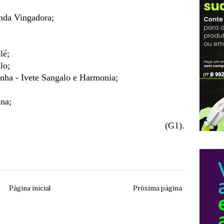
nda Vingadora;
lé;
lo;
inha - Ivete Sangalo e Harmonia;
ana;
.
(G1).
Página inicial
Próxima página