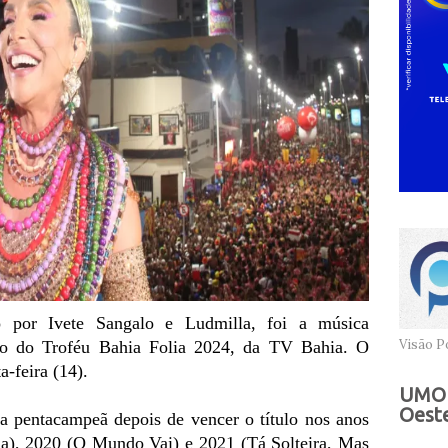
do por Ivete Sangalo e Ludmilla, foi a música
Visão Po
ção do Troféu Bahia Folia 2024, da TV Bahia. O
a-feira (14).
UMOB
Oeste
na pentacampeã depois de vencer o título nos anos
la), 2020 (O Mundo Vai) e 2021 (Tá Solteira, Mas