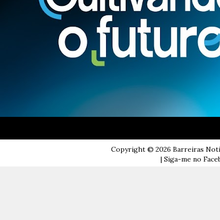
Copyright ©
2026
Barreiras Not
| Siga-me no Faceb