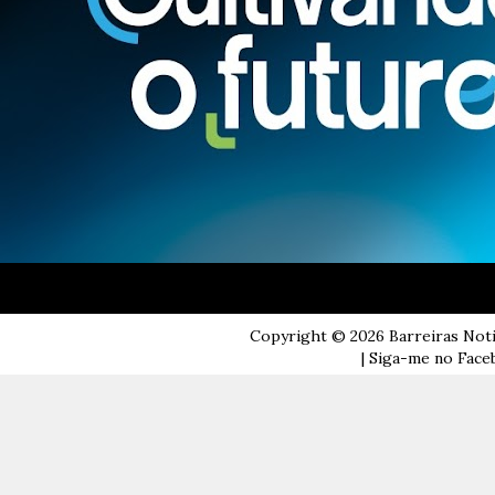
Copyright ©
2026
Barreiras Not
| Siga-me no Faceb