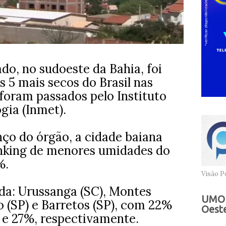
o, no sudoeste da Bahia, foi
5 mais secos do Brasil nas
foram passados pelo Instituto
gia (Inmet).
ço do órgão, a cidade baiana
anking de menores umidades do
%.
Visão Po
nda: Urussanga (SC), Montes
UMOB
o (SP) e Barretos (SP), com 22%
Oeste
 e 27%, respectivamente.