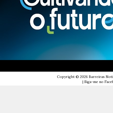
Copyright ©
2026
Barreiras Not
| Siga-me no Faceb