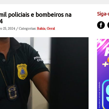
Siga-
l policiais e bombeiros na
4
o 25, 2024 / Categorias:
Bahia
,
Geral