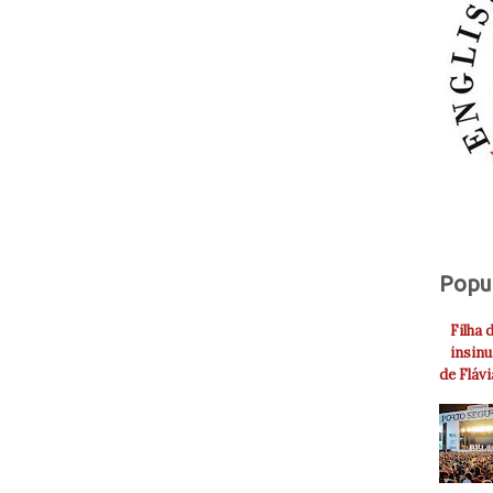
Popu
Filha 
insinu
de Fláv