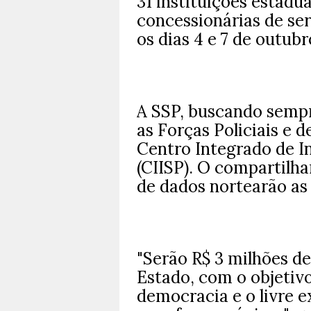
31 instituições estadua
concessionárias de ser
os dias 4 e 7 de outub
A SSP, buscando sempr
as Forças Policiais e 
Centro Integrado de I
(CIISP). O compartilh
de dados nortearão as
"Serão R$ 3 milhões d
Estado, com o objetivo
democracia e o livre e