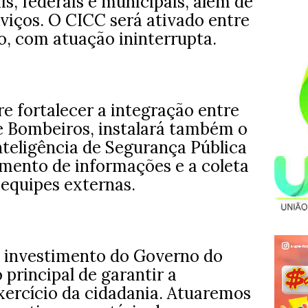
is, federais e municipais, além de
viços. O CICC será ativado entre
ro, com atuação ininterrupta.
e fortalecer a integração entre
de Bombeiros, instalará também o
nteligência de Segurança Pública
amento de informações e a coleta
 equipes externas.
e investimento do Governo do
 principal de garantir a
xercício da cidadania. Atuaremos